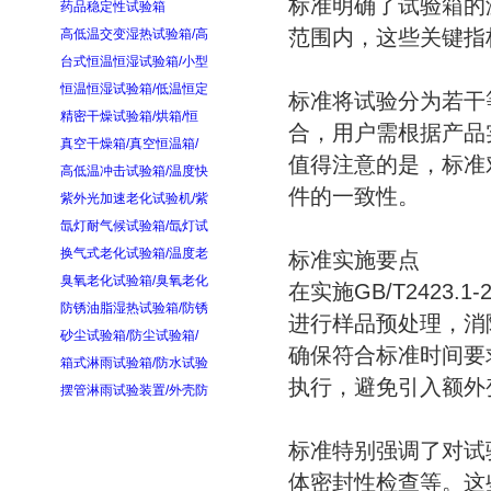
标准明确了试验箱的
药品稳定性试验箱
范围内，这些关键指
高低温交变湿热试验箱/高
台式恒温恒湿试验箱/小型
恒温恒湿试验箱/低温恒定
标准将试验分为若干
精密干燥试验箱/烘箱/恒
合，用户需根据产品
真空干燥箱/真空恒温箱/
值得注意的是，标准
高低温冲击试验箱/温度快
件的一致性。
紫外光加速老化试验机/紫
氙灯耐气候试验箱/氙灯试
换气式老化试验箱/温度老
标准实施要点
臭氧老化试验箱/臭氧老化
在实施GB/T2423
防锈油脂湿热试验箱/防锈
进行样品预处理，消
砂尘试验箱/防尘试验箱/
确保符合标准时间要
箱式淋雨试验箱/防水试验
执行，避免引入额外
摆管淋雨试验装置/外壳防
标准特别强调了对试
体密封性检查等。这