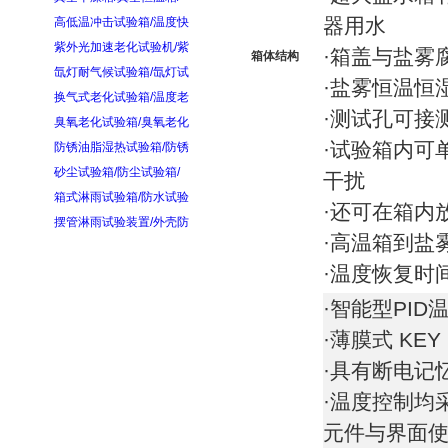
器用水
高低温冲击试验箱/温度快
紫外光加速老化试验机/紫
·箱盖与盐雾
箱体结构
氙灯耐气候试验箱/氙灯试
·盐雾恒温恒
换气式老化试验箱/温度老
·测试孔可接
臭氧老化试验箱/臭氧老化
·试验
箱
内可
防锈油脂湿热试验箱/防锈
砂尘试验箱/防尘试验箱/
干扰
箱式淋雨试验箱/防水试验
·还可在箱内
摆管淋雨试验装置/外壳防
·高温箱到盐
·温度恢复时
·智能型PID
·薄膜式 KEY
·具有断
电
记
·温度控制均采
元件与界面