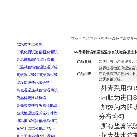
首页
走进雅士林
新闻中心
产品展示
首页 > 产品中心 > 盐雾恒温恒湿高温复
盐水喷雾试验机
二氧化硫试验箱/硫化氢试
>>盐雾恒温恒湿高温复合试验箱-雅士
高温试验箱/高温恒温箱
产品名称
盐雾恒温恒湿高温复合
低温试验箱/低温恒温试验
盐雾恒温恒湿高温复合
产品用途
在高低温或湿热环境下
高低温试验箱/高低温试验
盐雾腐蚀试验。
温度快速变化试验箱
·外壳采
用
S
高低温湿热试验箱/湿热试
·内胆为进口S
药品稳定性试验箱
高低温交变湿热试验箱/高
·加热为内胆
台式恒温恒湿试验箱/小型
分布均匀
恒温恒湿试验箱/低温恒定
·所有盐雾试
精密干燥试验箱/烘箱/恒
·超大盐水
箱
真空干燥箱/真空恒温箱/