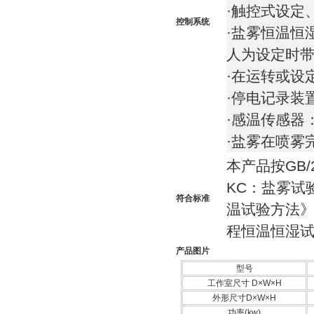
·触控式设定
控制系统
·盐雾恒温恒
人为设定时
·在运转或设
·停电记录装
·感温传感器
·盐雾在
喷
雾
本产品按GB/
KC：盐雾试
符合标准
温试验方法》G
程恒温恒湿
产品图片
型号
工作室尺寸 D×W×H
外形尺寸D×W×H
功率(kw)