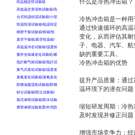
什么是冷热冲击箱？
药品稳定性试验箱
高低温交变湿热试验箱/高
台式恒温恒湿试验箱/小型
冷热冲击箱是一种用
恒温恒湿试验箱/低温恒定
通过快速循环的高温
精密干燥试验箱/烘箱/恒
变化，从而评估其耐
真空干燥箱/真空恒温箱/
子、电器、汽车、航
高低温冲击试验箱/温度快
缺的重要工具。
紫外光加速老化试验机/紫
冷热冲击箱的优势
氙灯耐气候试验箱/氙灯试
换气式老化试验箱/温度老
臭氧老化试验箱/臭氧老化
提升产品质量：通过
防锈油脂湿热试验箱/防锈
温环境下的潜在问题
砂尘试验箱/防尘试验箱/
箱式淋雨试验箱/防水试验
缩短研发周期：冷热
摆管淋雨试验装置/外壳防
及时发现并修正问题
增强市场竞争力：经